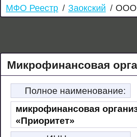
МФО Реестр
/
Заокский
/
ООО 
Микрофинансовая орга
Полное наименование:
микрофинансовая организ
«Приоритет»