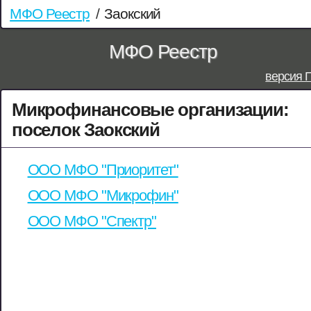
МФО Реестр
/
Заокский
МФО Реестр
версия 
Микрофинансовые организации:
поселок Заокский
ООО МФО "Приоритет"
ООО МФО "Микрофин"
ООО МФО "Спектр"