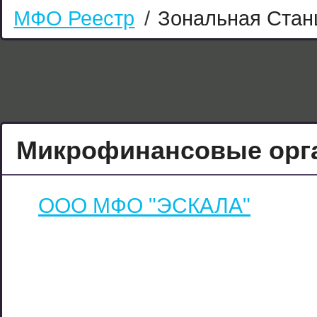
МФО Реестр
/
Зональная Стан
Микрофинансовые орга
ООО МФО "ЭСКАЛА"