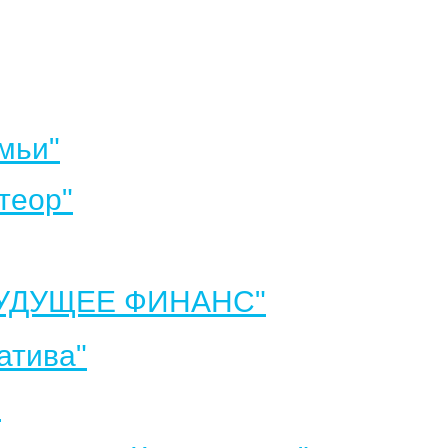
мьи"
теор"
УДУЩЕЕ ФИНАНС"
атива"
"