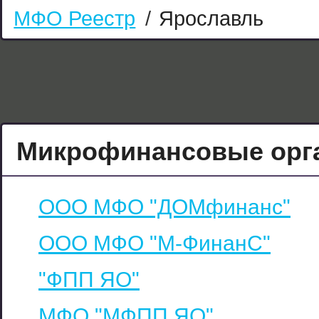
МФО Реестр
/
Ярославль
Микрофинансовые орга
ООО МФО "ДОМфинанс"
ООО МФО "М-ФинанС"
"ФПП ЯО"
МФО "МФПП ЯО"