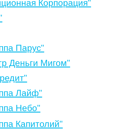
ционная Корпорация"
"
ппа Парус"
р Деньги Мигом"
редит"
ппа Лайф"
ппа Небо"
па Капитолий"