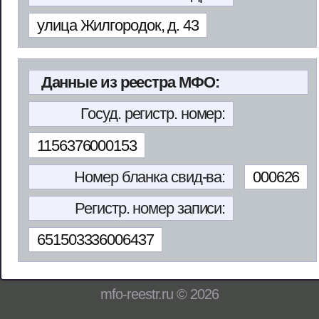
улица Жилгородок, д. 43
Данные из реестра МФО:
Госуд. регистр. номер:
1156376000153
Номер бланка свид-ва:
000626
Регистр. номер записи:
651503336006437
mfo-reestr.ru © 2026