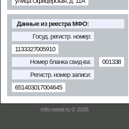
улица Офицерская, д. 11А
Данные из реестра МФО:
Госуд. регистр. номер:
1133327005910
Номер бланка свид-ва:
001338
Регистр. номер записи:
651403017004645
mfo-reestr.ru © 2026