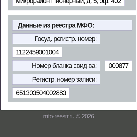
микрорайон Пионерный, д. 5, оф. 402
Данные из реестра МФО:
Госуд. регистр. номер:
1122459001004
Номер бланка свид-ва:
000877
Регистр. номер записи:
651303504002883
mfo-reestr.ru © 2026