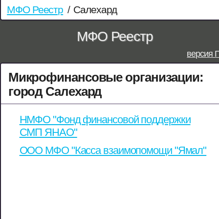
МФО Реестр
/
Салехард
МФО Реестр
версия 
Микрофинансовые организации:
город Салехард
НМФО "Фонд финансовой поддержки
СМП ЯНАО"
ООО МФО "Касса взаимопомощи "Ямал"