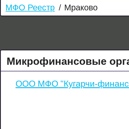
МФО Реестр
/
Мраково
Микрофинансовые орга
ООО МФО "Кугарчи-финанс