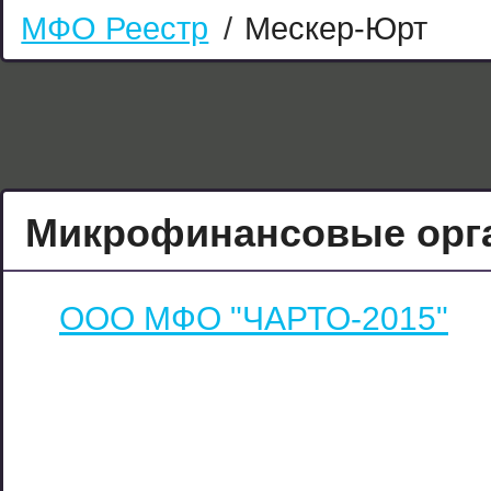
МФО Реестр
/
Мескер-Юрт
Микрофинансовые орга
ООО МФО "ЧАРТО-2015"