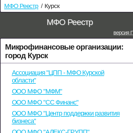
МФО Реестр
/
Курск
МФО Реестр
версия 
Микрофинансовые организации:
город Курск
Ассоциация "ЦПП - МФО Курской
области"
ООО МФО "МФМ"
ООО МФО "СС Финанс"
ООО МФО "Центр поддержки развития
бизнеса"
ООО МФО "АЛЕКС-ГРУПП"