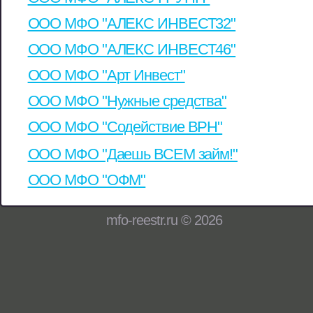
ООО МФО "АЛЕКС ИНВЕСТ32"
ООО МФО "АЛЕКС ИНВЕСТ46"
ООО МФО "Арт Инвест"
ООО МФО "Нужные средства"
ООО МФО "Содействие ВРН"
ООО МФО "Даешь ВСЕМ займ!"
ООО МФО "ОФМ"
mfo-reestr.ru © 2026