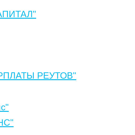
АПИТАЛ"
РПЛАТЫ РЕУТОВ"
с"
НС"