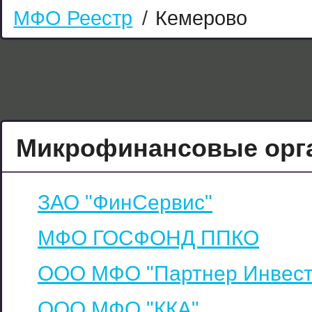
МФО Реестр
/
Кемерово
Микрофинансовые орга
ЗАО "ФинСервис"
МФО ГОСФОНД ППКО
ООО МФО "Партнер Инвест
ООО МФО "ККА"