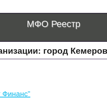
МФО Реестр
низации: город Кемеро
 Финанс"