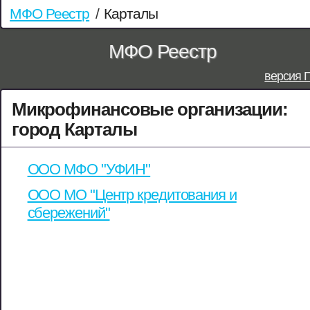
МФО Реестр
/
Карталы
МФО Реестр
версия 
Микрофинансовые организации:
город Карталы
ООО МФО "УФИН"
ООО МО "Центр кредитования и
сбережений"