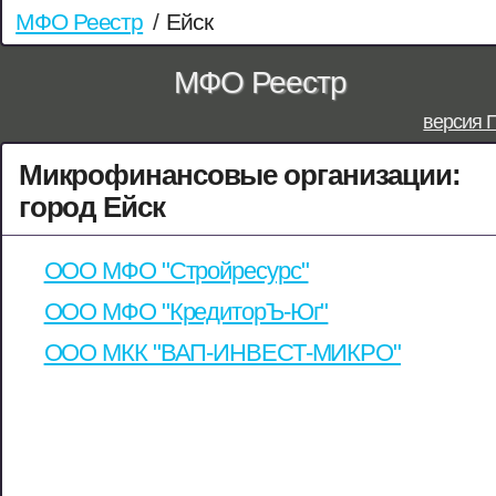
МФО Реестр
/
Ейск
МФО Реестр
версия 
Микрофинансовые организации:
город Ейск
ООО МФО "Стройресурс"
ООО МФО "КредиторЪ-Юг"
ООО МКК "ВАП-ИНВЕСТ-МИКРО"