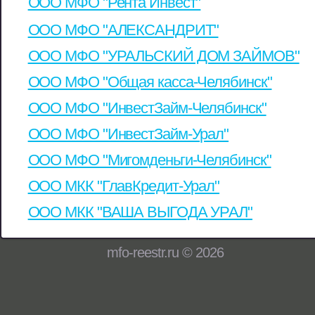
ООО МФО "Рента Инвест"
ООО МФО "АЛЕКСАНДРИТ"
ООО МФО "УРАЛЬСКИЙ ДОМ ЗАЙМОВ"
ООО МФО "Общая касса-Челябинск"
ООО МФО "ИнвестЗайм-Челябинск"
ООО МФО "ИнвестЗайм-Урал"
ООО МФО "Мигомденьги-Челябинск"
ООО МКК "ГлавКредит-Урал"
ООО МКК "ВАША ВЫГОДА УРАЛ"
mfo-reestr.ru © 2026